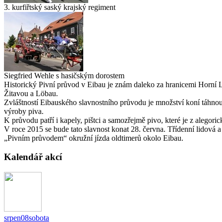
3. kurfiřtský saský krajský regiment
Siegfried Wehle s hasičským dorostem
Historický Pivní průvod v Eibau je znám daleko za hranicemi Horní 
Žitavou a Löbau.
Zvláštností Eibauského slavnostního průvodu je množství koní táhnouc
výroby piva.
K průvodu patří i kapely, pištci a samozřejmě pivo, které je z alego
V roce 2015 se bude tato slavnost konat 28. června. Třídenní lidová
„Pivním průvodem“ okružní jízda oldtimerů okolo Eibau.
Kalendář akcí
srpen
08
sobota