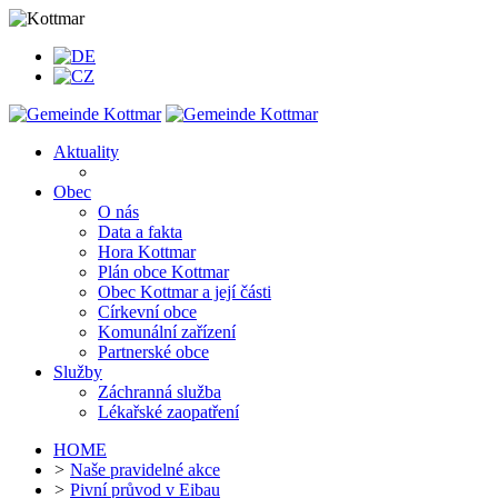
Aktuality
Obec
O nás
Data a fakta
Hora Kottmar
Plán obce Kottmar
Obec Kottmar a její části
Církevní obce
Komunální zařízení
Partnerské obce
Služby
Záchranná služba
Lékařské zaopatření
HOME
>
Naše pravidelné akce
>
Pivní průvod v Eibau