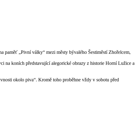
 na paměť „Pivní války“ mezi městy bývalého Šestiměstí Zhořelcem,
i na koních představující alegorické obrazy z historie Horní Lužice a
lavnosti okolo piva“. Kromě toho proběhne vždy v sobotu před