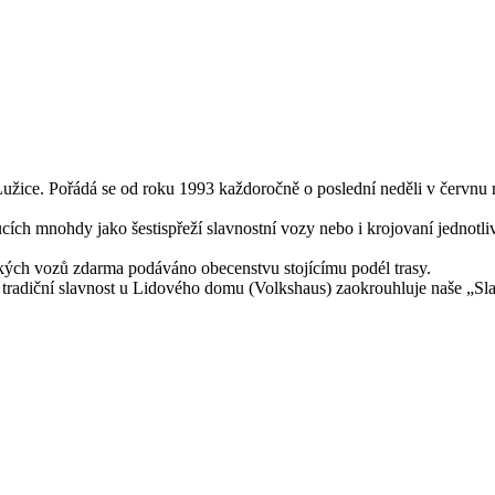
Lužice. Pořádá se od roku 1993 každoročně o poslední neděli v červnu
ích mnohdy jako šestispřeží slavnostní vozy nebo i krojovaní jednotlivc
rických vozů zdarma podáváno obecenstvu stojícímu podél trasy.
 a tradiční slavnost u Lidového domu (Volkshaus) zaokrouhluje naše „S