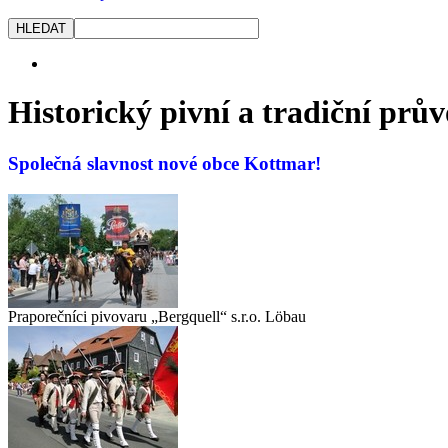
Historický pivní a tradiční prů
Společná slavnost nové obce Kottmar!
Praporečníci pivovaru „Bergquell“ s.r.o. Löbau