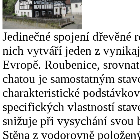
Jedinečné spojení dřevěné 
nich vytváří jeden z vynika
Evropě. Roubenice, srovna
chatou je samostatným stav
charakteristické podstávko
specifických vlastností sta
snižuje při vysychání svou 
Stěna z vodorovně položený