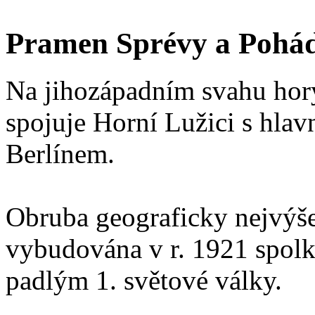
Pramen Sprévy a Pohád
Na jihozápadním svahu hory
spojuje Horní Lužici s hla
Berlínem.
Obruba geograficky nejvýš
vybudována v r. 1921 spo
padlým 1. světové války.