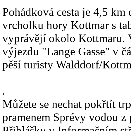
Pohádková cesta je 4,5 km d
vrcholku hory Kottmar s tab
vyprávějí okolo Kottmaru. 
výjezdu "Lange Gasse" v čá
pěší turisty Walddorf/Kottm
.
Můžete se nechat pokřtít t
pramenem Sprévy vodou z 
Přihlášky v Informačním st