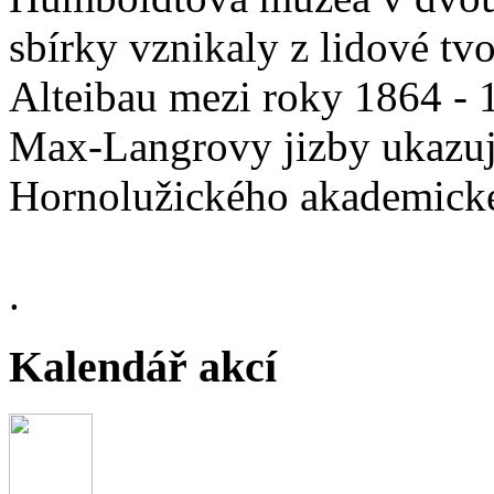
sbírky vznikaly z lidové t
Alteibau mezi roky 1864 - 
Max-Langrovy jizby ukazují
Hornolužického akademické
.
Kalendář akcí