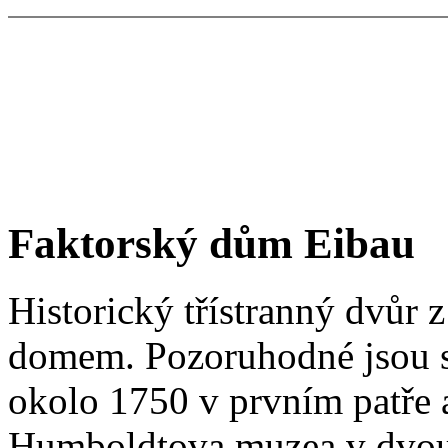
Faktorský dům Eibau
Historický třístranný dvůr 
domem. Pozoruhodné jsou s
okolo 1750 v prvním patře
Humboldtova muzea v dvou