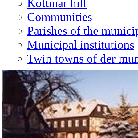
Kottmar hill
Communities
Parishes of the munici
Municipal institutions
Twin towns of der mun