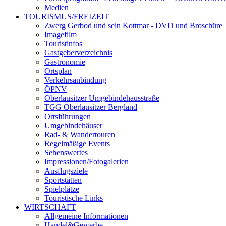
Medien
TOURISMUS/FREIZEIT
Zwerg Gerbod und sein Kottmar - DVD und Broschüre
Imagefilm
Touristinfos
Gastgeberverzeichnis
Gastronomie
Ortsplan
Verkehrsanbindung
ÖPNV
Oberlausitzer Umgebindehausstraße
TGG Oberlausitzer Bergland
Ortsführungen
Umgebindehäuser
Rad- & Wandertouren
Regelmäßige Events
Sehenswertes
Impressionen/Fotogalerien
Ausflugsziele
Sportstätten
Spielplätze
Touristische Links
WIRTSCHAFT
Allgemeine Informationen
Handel&Gewerbe