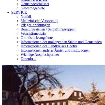
Gemeindeschlüssel
Gewerbegebiete
SERVICE
Notfall
Medizinische Versorgung
Pflegeeinrichtungen
Beratungsstellen / Selbsthilfegruppen
Veterinärmedizin
Grundstücksangebote
Informationen der umliegenden Städte und Gemeinden
Informationen des Landkreises Görlitz
Informationen anderer Ämter und Institutionen
Wichtige Ansprechpartner
Download