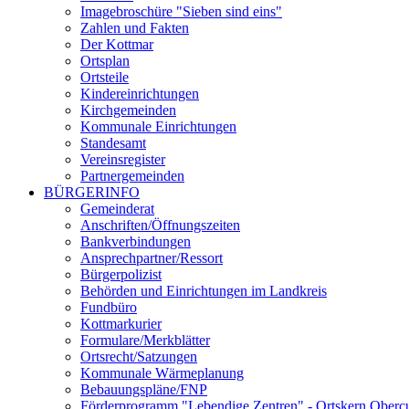
Imagebroschüre "Sieben sind eins"
Zahlen und Fakten
Der Kottmar
Ortsplan
Ortsteile
Kindereinrichtungen
Kirchgemeinden
Kommunale Einrichtungen
Standesamt
Vereinsregister
Partnergemeinden
BÜRGERINFO
Gemeinderat
Anschriften/Öffnungszeiten
Bankverbindungen
Ansprechpartner/Ressort
Bürgerpolizist
Behörden und Einrichtungen im Landkreis
Fundbüro
Kottmarkurier
Formulare/Merkblätter
Ortsrecht/Satzungen
Kommunale Wärmeplanung
Bebauungspläne/FNP
Förderprogramm "Lebendige Zentren" - Ortskern Oberc