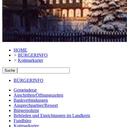
HOME
>
BÜRGERINFO
>
Kottmarkurier
BÜRGERINFO
Gemeinderat
Anschriften/Öffnungszeiten
Bankverbindungen
Ansprechpartner/Ressort
Bürgerpolizist
Behörden und Einrichtungen im Landkreis
Fundbüro
Kottmarkurier