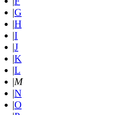
|
F
|
G
|
H
|
I
|
J
|
K
|
L
|
M
|
N
|
O