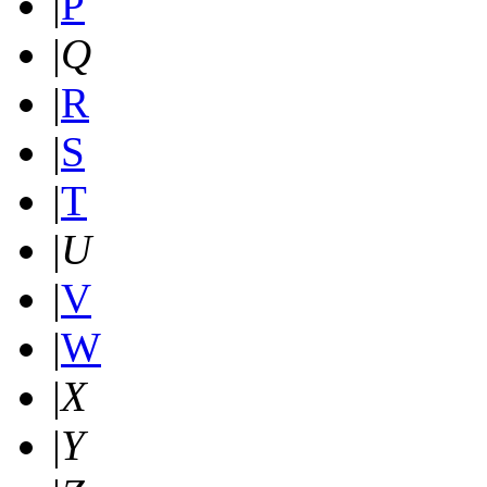
|
P
|
Q
|
R
|
S
|
T
|
U
|
V
|
W
|
X
|
Y